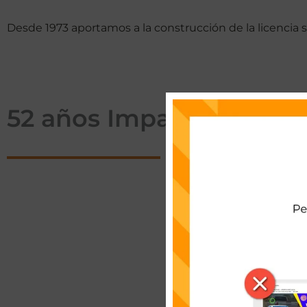
Desde 1973 aportamos a la construcción de la licencia
52 años Impactando con