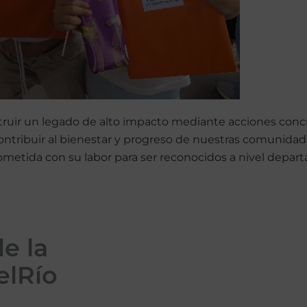
struir un legado de alto impacto mediante acciones concr
sí contribuir al bienestar y progreso de nuestras comunida
ida con su labor para ser reconocidos a nivel departa
e la
elRío