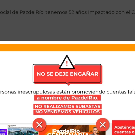
 social de PazdelRío, tenemos 52 años Impactado con el
 el Corazón