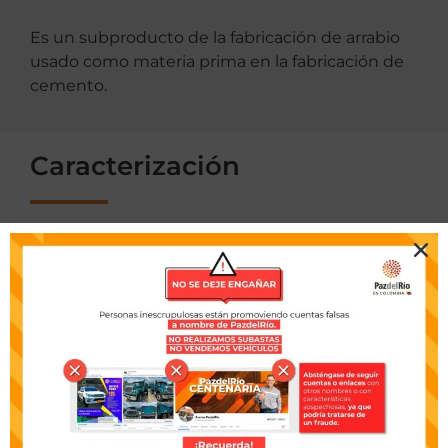
Es un subproducto de la fabricación de arrabio
usado como materia prima en la fabricación de
cemento.
Caracterización
Ver tabla
Escríbenos
Estamos atentos a tus solicitudes y