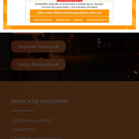
comentarios, escríbenos y nuestro equipo se
pondrá en contacto lo antes posible.
Ventas
Soporte Técnico
Visita PazdelRío
ACERCA DE NOSOTROS
¿Quiénes somos?
Línea ética
Gobierno corporativo