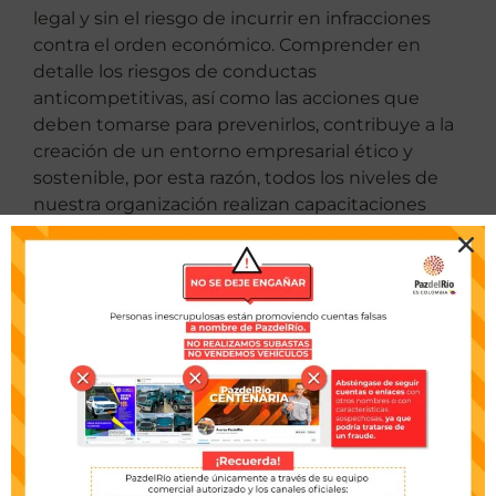
legal y sin el riesgo de incurrir en infracciones
contra el orden económico. Comprender en
detalle los riesgos de conductas
anticompetitivas, así como las acciones que
deben tomarse para prevenirlos, contribuye a la
creación de un entorno empresarial ético y
sostenible, por esta razón, todos los niveles de
nuestra organización realizan capacitaciones
anticorrupción y firman nuestras declaraciones
de confianza.
Anticorrupción
Uno de los pilares de nuestro Programa de