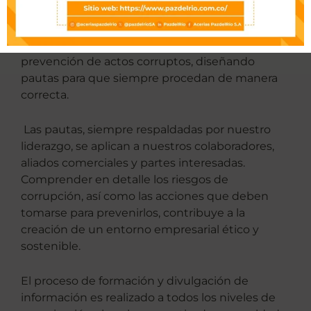
Cumplimiento es la prevención de la corrupción.
Por lo tanto, creamos contenido destinado a
involucrar a todos en los actores que guían la
prevención de actos corruptos, diseñando
pautas para que siempre procedan de manera
correcta.
Las pautas, siempre respaldadas por nuestro
liderazgo, se aplican a nuestros colaboradores,
aliados comerciales y partes interesadas.
Comprender en detalle los riesgos de
corrupción, así como las acciones que deben
tomarse para prevenirlos, contribuye a la
creación de un entorno empresarial ético y
sostenible.
El proceso de formación y divulgación de
información es realizado a todos los niveles de