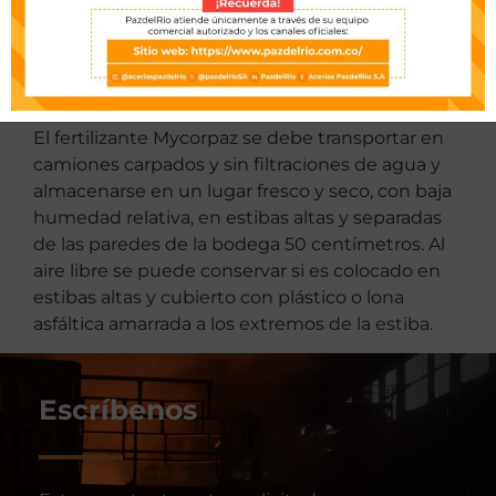
Transporte, almacenamiento
y conservación
El fertilizante Mycorpaz se debe transportar en
camiones carpados y sin filtraciones de agua y
almacenarse en un lugar fresco y seco, con baja
humedad relativa, en estibas altas y separadas
de las paredes de la bodega 50 centímetros. Al
aire libre se puede conservar si es colocado en
estibas altas y cubierto con plástico o lona
asfáltica amarrada a los extremos de la estiba.
Escríbenos