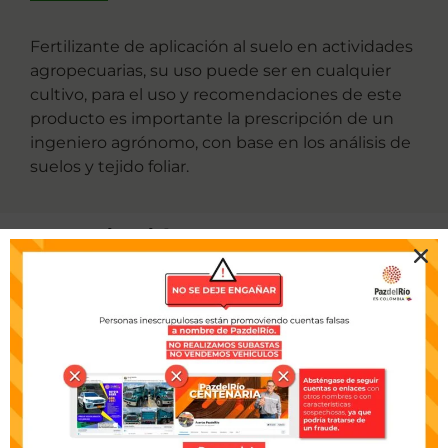
Fertilizante de aplicación al suelo en actividades
agropecuarias, su uso puede ser en cualquier
cultivo, para el uso y recomendaciones de este
producto es importante la prescripción de un
ingeniero agrónomo, con base en los análisis de
suelos y tejido foliar.
Descripción
técnica
Ver tabla