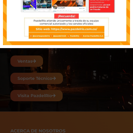
Escríbenos
Estamos atentos a tus solicitudes y
comentarios, escríbenos y nuestro equipo se
pondrá en contacto lo antes posible.
Ventas
Soporte Técnico
Visita PazdelRío
ACERCA DE NOSOTROS