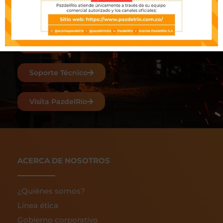
comentarios, escríbenos y nuestro equipo se
pondrá en contacto lo antes posible.
Ventas
Soporte Técnico
Visita PazdelRío
ACERCA DE NOSOTROS
¿Quiénes somos?
Línea ética
Gobierno corporativo