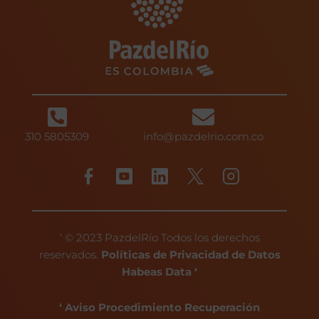
310 5805309
info@pazdelrio.com.co
F
Y
L
T
I
a
o
i
w
n
c
u
n
i
s
e
t
k
t
t
b
u
e
t
a
‘ © 2023 PazdelRío Todos los derechos
o
b
d
e
g
reservados.
Políticas de Privacidad de Datos
o
e
i
r
r
Habeas Data ‘
k
n
a
m
‘ Aviso Procedimiento Recuperación