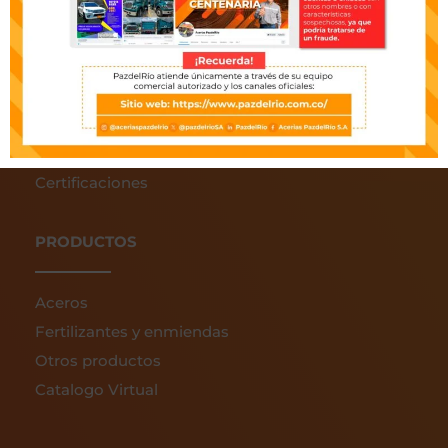
ACERCA DE NOSOTROS
¿Quiénes somos?
Línea ética
Gobierno corporativo
Sala de prensa
Certificaciones
PRODUCTOS
Aceros
Fertilizantes y enmiendas
Otros productos
Catalogo Virtual