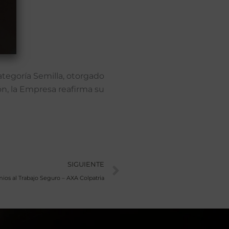
ategoría Semilla, otorgado
ón, la Empresa reafirma su
Siguiente
SIGUIENTE
ios al Trabajo Seguro – AXA Colpatria