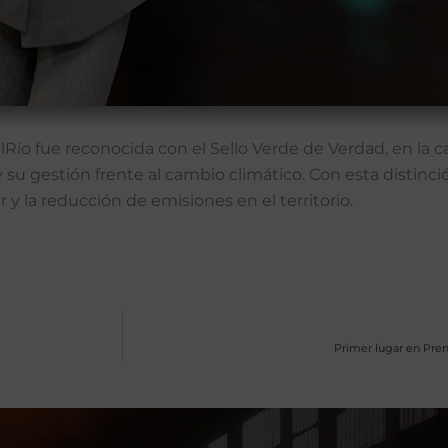
lRío fue reconocida con el Sello Verde de Verdad, en la c
u gestión frente al cambio climático. Con esta distinci
 y la reducción de emisiones en el territorio.
Primer lugar en Prem