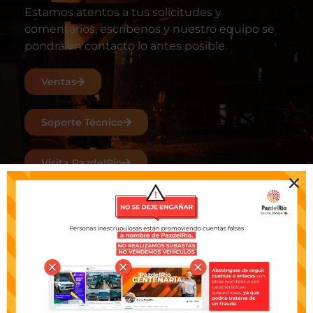
Estamos atentos a tus solicitudes y
comentarios, escríbenos y nuestro equipo se
pondrá en contacto lo antes posible.
Ventas
Soporte Técnico
Visita PazdelRío
ACERCA DE NOSOTROS
¿Quiénes somos?
Línea ética