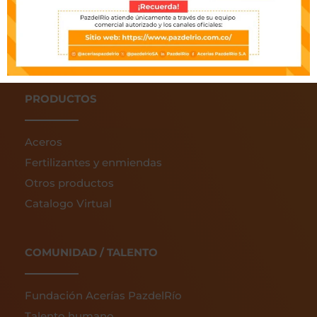
Gobierno corporativo
Sala de prensa
Certificaciones
PRODUCTOS
Aceros
Fertilizantes y enmiendas
Otros productos
Catalogo Virtual
COMUNIDAD / TALENTO
Fundación Acerías PazdelRío
Talento humano